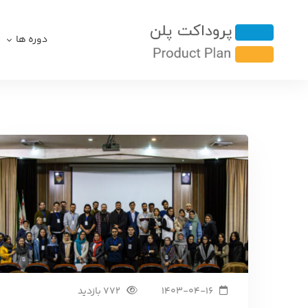
دوره ها
1403-04-16
772 بازدید