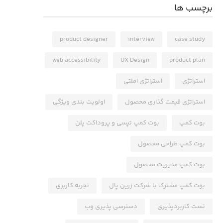
برچسب ها
product designer
interview
case study
web accessibility
UX Design
product plan
استراتژی
استراتژی املتی
استراتژی قیمت گذاری محصول
اولویت بندی ویژگی
بوت کمپ
بوت کمپ تپسی و پروداکت پلن
بوت کمپ طراحی محصول
بوت کمپ مدیریت محصول
بوت کمپ مشترک با شرکت زرین پال
تجربه کاربری
تست کاربردپذیری
دسترسی پذیری وب