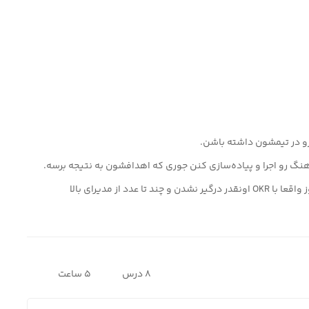
و در تیمشون داشته باشن.
گ رو اجرا و پیاده‌سازی کنن جوری که اهدافشون به نتیجه برسه.
✅ اعضای تیم (محصول و فروش و بازاریابی و…) که هنوز واقعا با OKR اونقدر درگیر نشدن و چند تا عدد از مدیرای بالا
8 درس
5 ساعت