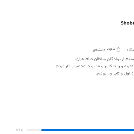
Shobe
2243 دانشجو
تم از نوادگان سلطان صاحبقران.
اول و تاپ و...بودم.
ریت کردم و جذب و استخدام‌های زیادی برای سازمان‌های بزرگ انجام
ستی بر آتش دارم که به زودی واسش دوره‌هایی رو تدوین میکنم.
پ و محصول جدید علاقه‌‌مندم و خیلی دوست دارم به افراد و سازمان‌ها
 رشد فردی کمک کنم.
87%