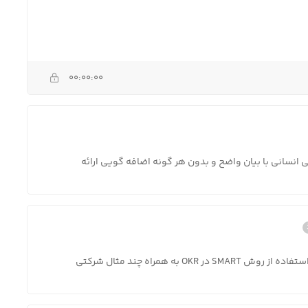
00:00:00
ل واقعی در زندگی انسانی با بیان واضح و بدون هر گونه اضافه گویی ارائه
در این ماژول به صورت استاندارد به تعریف OKR-O-KR و استفاده از روش SMART در OKR به همراه چند مثال شرکتی