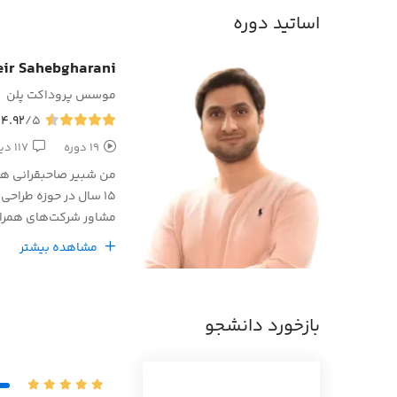
اساتید دوره
ir Sahebgharani
موسس پروداکت پلن
4.92
/5
19 دوره
117 دیدگاه
من شبیر صاحبقرانی هس
15 سال در حوزه طراحی تجربه و رابط کاربر و مدیریت محصول کار کردم.
مشاور شرکت‌های همراه 
تیم‌های مختلفی رو مدی
مشاهده بیشتر
دادم.
در برنامه نویسی هم د
به راه اندازی استارت آ
بازخورد دانشجو
در توسعه مهارت نرم و