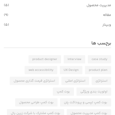
مدیریت محصول
(5)
مقاله
(9)
وبینار
(5)
برچسب ها
product designer
interview
case study
web accessibility
UX Design
product plan
استراتژی
استراتژی املتی
استراتژی قیمت گذاری محصول
اولویت بندی ویژگی
بوت کمپ
بوت کمپ تپسی و پروداکت پلن
بوت کمپ طراحی محصول
بوت کمپ مدیریت محصول
بوت کمپ مشترک با شرکت زرین پال