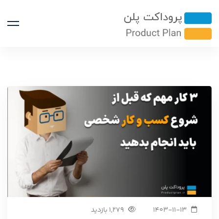
1403-11-13
1,279 بازدید