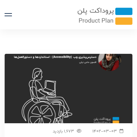
1402-03-03
1,673 بازدید