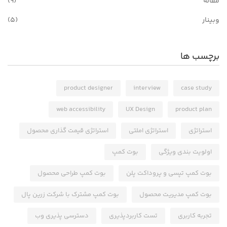
مقاله
(9)
وبینار
(5)
برچسب ها
product designer
interview
case study
web accessibility
UX Design
product plan
استراتژی
استراتژی املتی
استراتژی قیمت گذاری محصول
اولویت بندی ویژگی
بوت کمپ
بوت کمپ تپسی و پروداکت پلن
بوت کمپ طراحی محصول
بوت کمپ مدیریت محصول
بوت کمپ مشترک با شرکت زرین پال
تجربه کاربری
تست کاربردپذیری
دسترسی پذیری وب