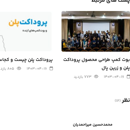
پست های مرتبط
بوت کمپ طراحی محصول پروداکت
پروداکت پلن چیست و کجا
پلن و زرین پال
1403-04-16
805 بازدید
1403-04-16
773 بازدید
نظر
(12)
محمدحسین میراحمدیان