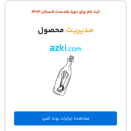
ثبت نام برای دوره بلندمدت تابستان 1403
مـدیـریـت
محصول
مشاهده جزئیات بوت کمپ