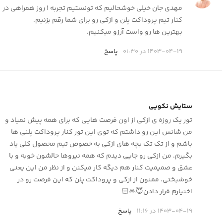
مهدی جان خیلی خوشحالیم که تونستیم تجربه 1 روز همراهی در
کنار تیم پروداکت پلن و ازکی رو برای شما رقم بزنیم.
بهترین ها رو واست آرزو میکنیم.
1403-04-19 در 01:30
پاسخ
ستایش نکویی
تور یک روزه ی ازکی از اون فرصت هایی که برای همه پیش نمیاد و
من شانس این رو داشتم که توی این تور کنار پروداکت پلنی ها
باشم و از تک تک بچه های ازکی به خصوص تیم محصول کلی یاد
بگیرم. من ازکی رو جایی دیدم که همه نیروها حالشون خوبه و با
عشق و صمیمیت کنار هم دیگه کار میکنن و از نظر من این یعنی
خوشبختی‌. ممنون از ازکی و پروداکت پلن که این فرصت رو در
اختیارم قرار دادن😇🙏🏻
1403-04-19 در 11:16
پاسخ