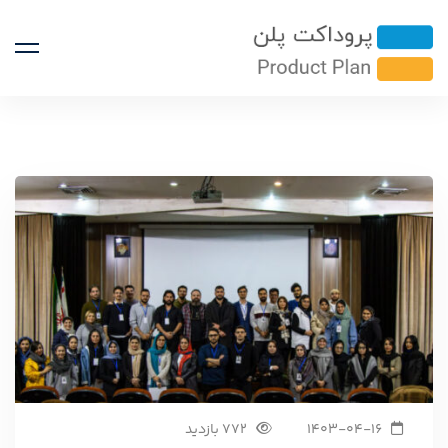
1403-04-16
772 بازدید