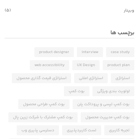
وبینار
(5)
برچسب ها
product designer
interview
case study
web accessibility
UX Design
product plan
استراتژی
استراتژی املتی
استراتژی قیمت گذاری محصول
اولویت بندی ویژگی
بوت کمپ
بوت کمپ تپسی و پروداکت پلن
بوت کمپ طراحی محصول
بوت کمپ مدیریت محصول
بوت کمپ مشترک با شرکت زرین پال
تجربه کاربری
تست کاربردپذیری
دسترسی پذیری وب