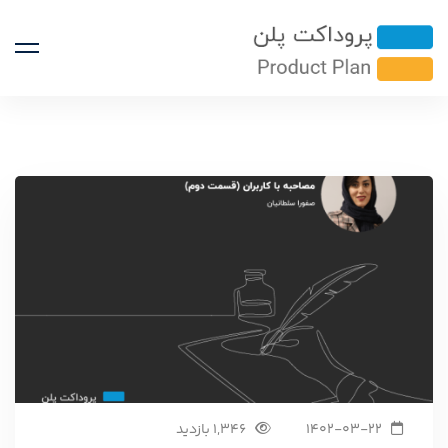
1402-03-22
1,346 بازدید