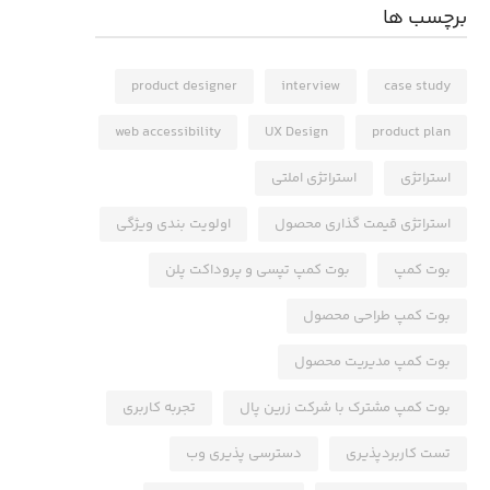
برچسب ها
product designer
interview
case study
web accessibility
UX Design
product plan
استراتژی
استراتژی املتی
استراتژی قیمت گذاری محصول
اولویت بندی ویژگی
بوت کمپ
بوت کمپ تپسی و پروداکت پلن
بوت کمپ طراحی محصول
بوت کمپ مدیریت محصول
بوت کمپ مشترک با شرکت زرین پال
تجربه کاربری
تست کاربردپذیری
دسترسی پذیری وب