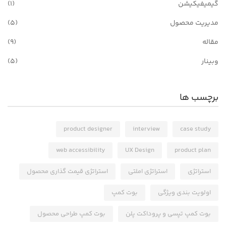
گیمیفیکیشن
(1)
مدیریت محصول
(5)
مقاله
(9)
وبینار
(5)
برچسب ها
product designer
interview
case study
web accessibility
UX Design
product plan
استراتژی
استراتژی املتی
استراتژی قیمت گذاری محصول
اولویت بندی ویژگی
بوت کمپ
بوت کمپ تپسی و پروداکت پلن
بوت کمپ طراحی محصول