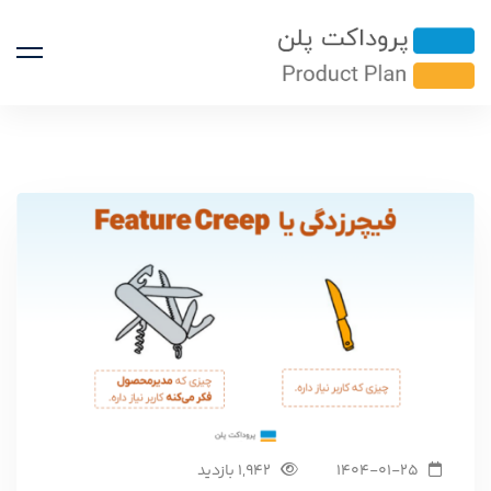
1404-01-25
1,942 بازدید