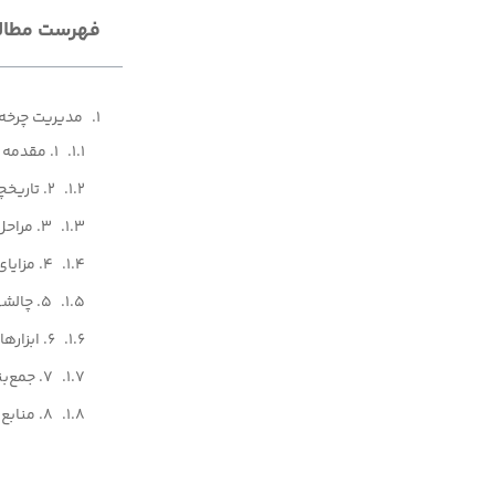
فهرست مطال
مدیریت چرخه تولید(نرم‌افزار)
1. مقدمه
2. تاریخچه PML
3. مراحل PML
4. مزایای PLM
5. چالشهای PML
6. ابزارهای PML
7. جمع‌بندی
8. منابع