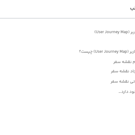
ب
User J)
Use) چیست؟
م نقشه سفر
اد نقشه سفر
احی نقشه سفر
ود دارد…