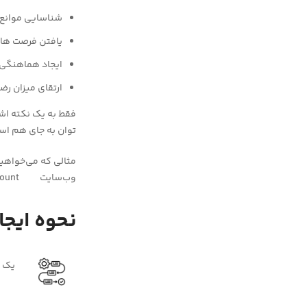
شناسایی موانع 
یافتن فرصت های 
ایجاد هماهنگی 
ارتقای میزان رضا
توان به جای هم است
مثالی که می‌خواهیم 
وب‌سایت Fx-paramount است.
نحوه ایج
یک فرایند (Process) مشخص را در