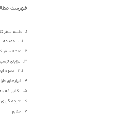
فهرست مطال
نقشه سفر کاربر (ourney Map
مقدمه
نقشه سفر کاربر (r Journey Map
مزایای ترسی
نحوه ایج
ابزارهای طر
نکاتی که وج
نتیجه گیری
منابع