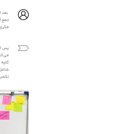
بعد ا
جمع آ
فکری 
می‌کن
کلیه 
شامل:
تکمیل