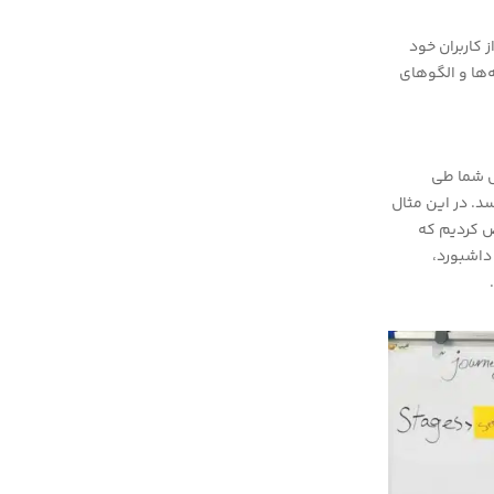
 کاربران خود
ه‌ها و الگوهای
امل با محصول شما طی
د. در این مثال
خص کردیم که
داشبورد،