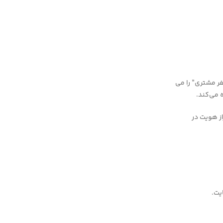
سفر کاربر” و “نقشه سفر مشتری” را می
 می‌کند.
از هویت در