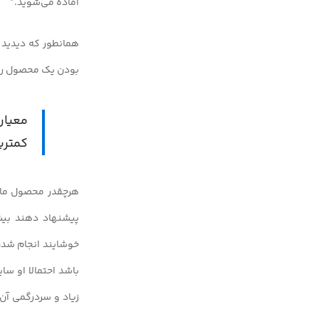
آماده می‌شوید.”
همانطور که دیدید د
بودن یک محصول را 
معیار
کمتری
هرچقدر محصول ما کا
پیشنهاد دهند بیشت
خوشایند انجام شدن 
باشد احتمالا او سا
زیاد و سردرگمی آن