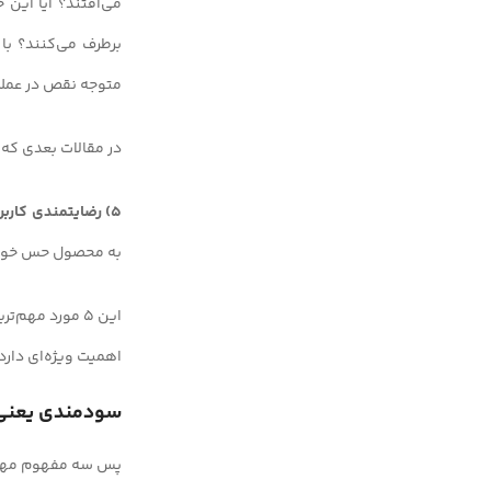
می‌افتند؟ آیا این
برطرف می‌کنند؟ با
متوجه نقص در عملکر
در مقالات بعدی که 
5) رضایتمندی کاربر (Engagement):
به محصول حس خوبی د
این 5 مورد م
اهمیت ویژه‌ای دارد: سو
سودمندی یعنی آی
پس سه مفهوم مهم در