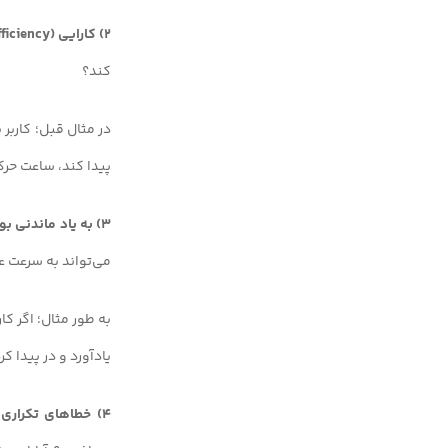
2) کارایی (Efficiency):
کند؟
در مثال قبل؛ کاربر 
پیدا کند، ساعت حرک
3) به یاد ماندنی بودن (Memorability):
می‌تواند به سرعت عم
یادآورد و در پیدا ک
4) خطاهای تکراری (Errors Tolerance):