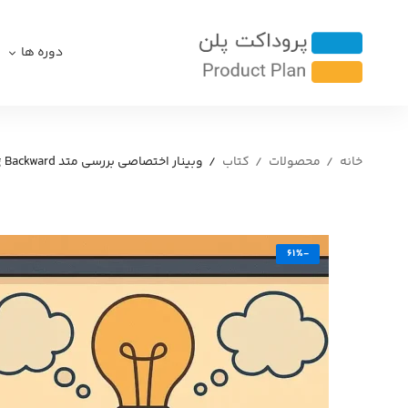
دوره ها
خانه
محصولات
کتاب
وبینار اختصاصی بررسی متد Working Backward توسط مرجان زمانی از شرکت آمازون
-61%