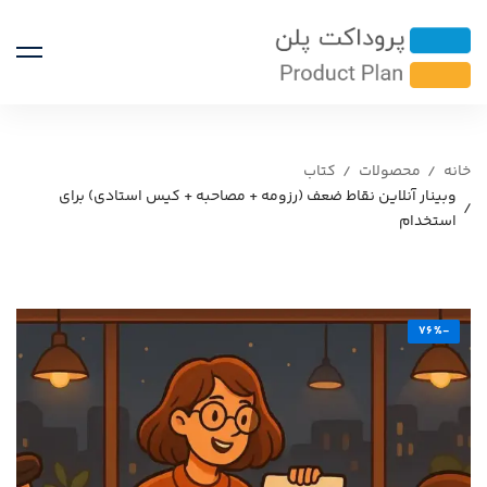
خانه
محصولات
کتاب
وبینار آنلاین نقاط ضعف (رزومه + مصاحبه + کیس استادی) برای
استخدام
-76%