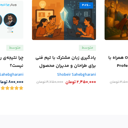
-48%
متوسط
متوسط
دوره اصول طراحی OKR همراه با
یادگیری زبان مشترک با تیم فنی
چرا نتیجه‌ی ر
برای طراحان و مدیران محصول
نیست؟
 Sahebgharani
Shobeir Sahebgharani
2,450,000
تومان
800,000
توما
3,50
تومان
4,750,000
تومان