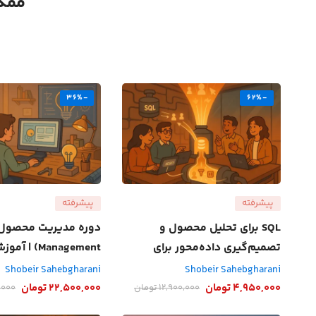
ممکن
-36%
-62%
پیشرفته
پیشرفته
SQL برای تحلیل محصول و
تصمیم‌گیری داده‌محور برای
Management) 
طراحان و مدیران محصول
توسعه فیچر برای بازار 
Shobeir Sahebgharani
Shobeir Sahebgharani
4,950,000
تومان
22,500,000
تومان
12,900,000
تومان
,000