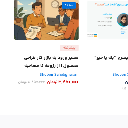
-42%
پیشرفته
یسرچ “بله یا خیر”
مسیر ورود به بازار کار طراحی
محصول | از رزومه تا مصاحبه
نهایی + AI
Shobeir Sahebgharani
Shobeir
ن
3,450,000
تومان
5,950,000
تومان
(1)