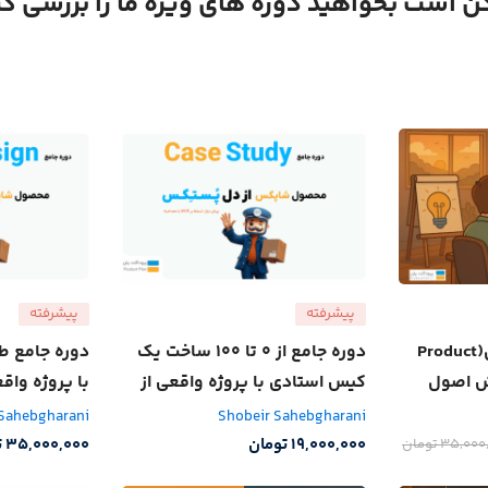
 است بخواهید دوره های ویژه ما را بررسی کن
پیشرفته
پیشرفته
دوره مدیریت محصول(Product
دوره جامع از 0 تا 100 ساخت یک
دوره جامع ط
| آموزش اصول
کیس استادی با پروژه واقعی از
با پروژه وا
ایران
شرکت پستکس
 Sahebgharani
Shobeir Sahebgharani
19,000,000
تومان
35,000,000
ت
35,000
تومان