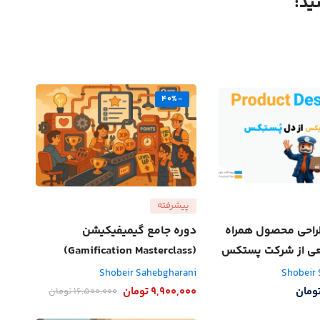
ید:
-40%
پیشرفته
راحی محصول همراه
دوره جامع گیمیفیکیشن
قعی از شرکت پستکس
(Gamification Masterclass)
Shobeir Sahebgharani
Shobeir
ومان
9,900,000
تومان
16,500,000
تومان