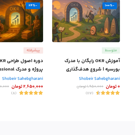
-24%
-100%
متوسط
پیشرفته
آموزش OKR رایگان با مدرک
بورسیه | شروع هدف‌گذاری
پروژه و مدرک Professional
نتیجه‌محور
Shobeir Sahebgharani
Shobeir Sahebgharani
0
تومان
2,650,000
تومان
1,950,000
تومان
0,000
(8)
(117)