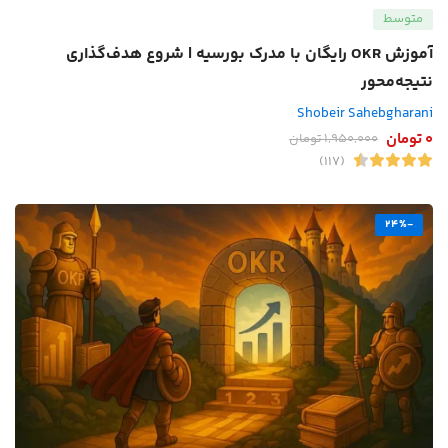
متوسط
آموزش OKR رایگان با مدرک بورسیه | شروع هدف‌گذاری
نتیجه‌محور
Shobeir Sahebgharani
0
تومان
1,950,000
تومان
(117)
-24%