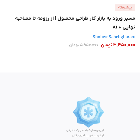
پیشرفته
مسیر ورود به بازار کار طراحی محصول | از رزومه تا مصاحبه
نهایی + AI
Shobeir Sahebgharani
3,450,000
تومان
5,950,000
تومان
این وبسایت به صورت قانونی
از فونت فونت ایران‌یکان