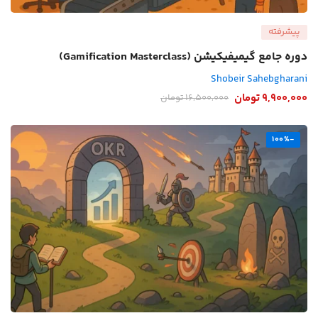
پیشرفته
دوره جامع گیمیفیکیشن (Gamification Masterclass)
Shobeir Sahebgharani
9,900,000
تومان
16,500,000
تومان
-100%