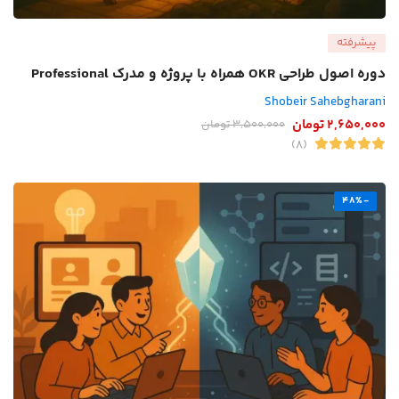
پیشرفته
دوره اصول طراحی OKR همراه با پروژه و مدرک Professional
Shobeir Sahebgharani
2,650,000
تومان
3,500,000
تومان
(8)
-48%