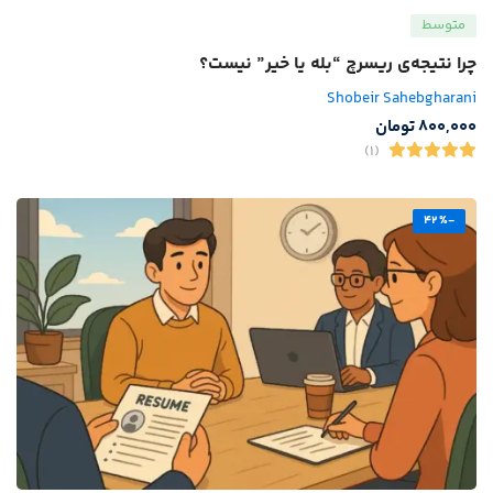
متوسط
چرا نتیجه‌ی ریسرچ “بله یا خیر” نیست؟
Shobeir Sahebgharani
800,000
تومان
(1)
-42%