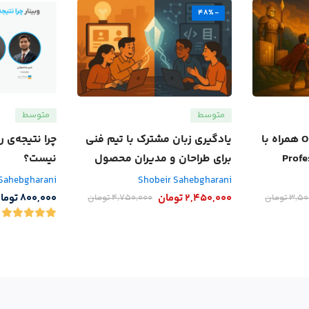
-48%
متوسط
متوسط
دوره اصول طراحی OKR همراه با
یادگیری زبان مشترک با تیم فنی
چرا نتیجه‌ی ر
برای طراحان و مدیران محصول
نیست؟
 Sahebgharani
Shobeir Sahebgharani
2,450,000
تومان
800,000
توما
3,50
تومان
4,750,000
تومان