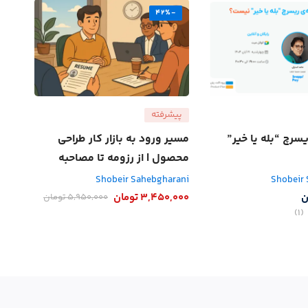
-42%
پیشرفته
یسرچ “بله یا خیر”
مسیر ورود به بازار کار طراحی
محصول | از رزومه تا مصاحبه
نهایی + AI
Shobeir Sahebgharani
Shobeir
ن
3,450,000
تومان
5,950,000
تومان
(1)