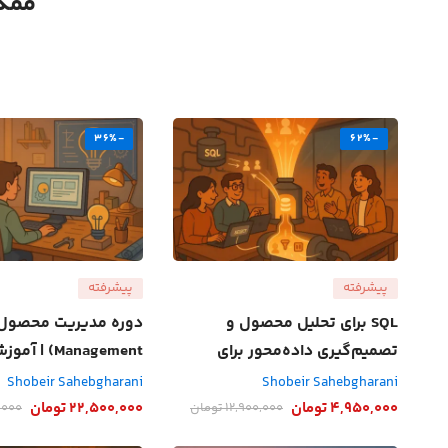
ممکن
-36%
-62%
پیشرفته
پیشرفته
SQL برای تحلیل محصول و
تصمیم‌گیری داده‌محور برای
Management) 
طراحان و مدیران محصول
توسعه فیچر برای بازار 
Shobeir Sahebgharani
Shobeir Sahebgharani
4,950,000
تومان
22,500,000
تومان
12,900,000
تومان
,000