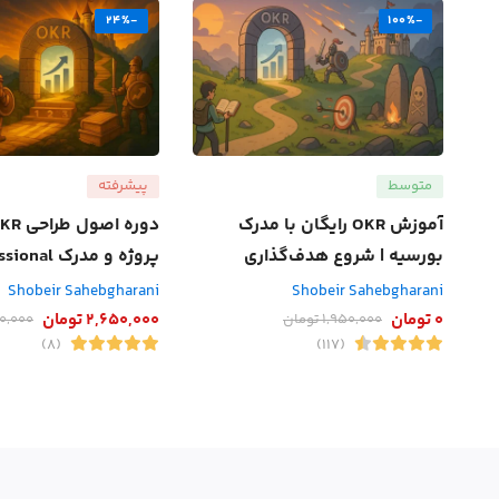
-24%
-100%
متوسط
پیشرفته
آموزش OKR رایگان با مدرک
بورسیه | شروع هدف‌گذاری
پروژه و مدرک Professional
نتیجه‌محور
Shobeir Sahebgharani
Shobeir Sahebgharani
0
تومان
2,650,000
تومان
1,950,000
تومان
0,000
(8)
(117)