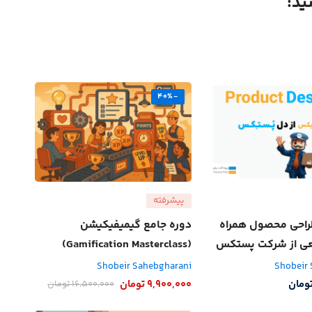
ید:
-40%
پیشرفته
راحی محصول همراه
دوره جامع گیمیفیکیشن
قعی از شرکت پستکس
(Gamification Masterclass)
Shobeir Sahebgharani
Shobeir
ومان
9,900,000
تومان
16,500,000
تومان