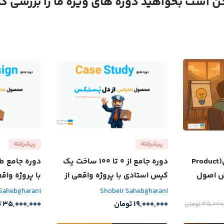
 است بخواهید دوره های ویژه ما را بررسی کن
پیشرفته
پیشرفته
دوره مدیریت محصول(Product
دوره جامع از 0 تا 100 ساخت یک
دوره جامع ط
| آموزش اصول
کیس استادی با پروژه واقعی از
با پروژه وا
ایران
شرکت پستکس
 Sahebgharani
Shobeir Sahebgharani
19,000,000
تومان
35,000,000
ت
35,000
تومان