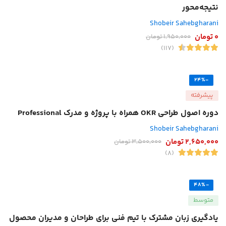
نتیجه‌محور
Shobeir Sahebgharani
0
تومان
1,950,000
تومان
(117)
-24%
پیشرفته
دوره اصول طراحی OKR همراه با پروژه و مدرک Professional
Shobeir Sahebgharani
2,650,000
تومان
3,500,000
تومان
(8)
-48%
متوسط
یادگیری زبان مشترک با تیم فنی برای طراحان و مدیران محصول