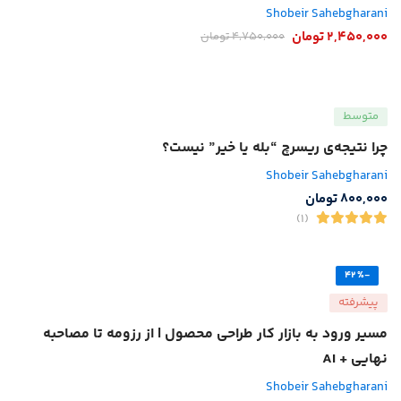
Shobeir Sahebgharani
2,450,000
تومان
4,750,000
تومان
متوسط
چرا نتیجه‌ی ریسرچ “بله یا خیر” نیست؟
Shobeir Sahebgharani
800,000
تومان
(1)
-42%
پیشرفته
مسیر ورود به بازار کار طراحی محصول | از رزومه تا مصاحبه
نهایی + AI
Shobeir Sahebgharani