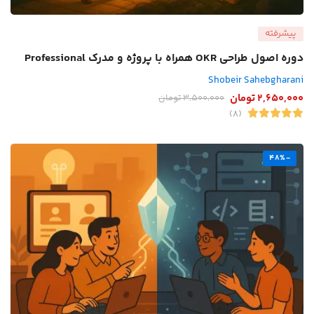
پیشرفته
دوره اصول طراحی OKR همراه با پروژه و مدرک Professional
Shobeir Sahebgharani
2,650,000
تومان
3,500,000
تومان
(8)
-48%