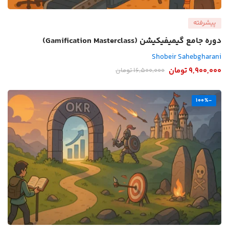
پیشرفته
دوره جامع گیمیفیکیشن (Gamification Masterclass)
Shobeir Sahebgharani
9,900,000
تومان
16,500,000
تومان
-100%