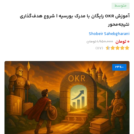
متوسط
آموزش OKR رایگان با مدرک بورسیه | شروع هدف‌گذاری
نتیجه‌محور
Shobeir Sahebgharani
0
تومان
1,950,000
تومان
(117)
-24%