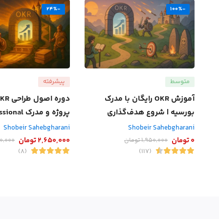
-24%
-100%
متوسط
پیشرفته
آموزش OKR رایگان با مدرک
بورسیه | شروع هدف‌گذاری
پروژه و مدرک Professional
نتیجه‌محور
Shobeir Sahebgharani
Shobeir Sahebgharani
0
تومان
2,650,000
تومان
1,950,000
تومان
0,000
(8)
(117)