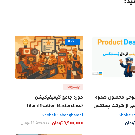
ید:
-40%
پیشرفته
راحی محصول همراه
دوره جامع گیمیفیکیشن
قعی از شرکت پستکس
(Gamification Masterclass)
Shobeir Sahebgharani
Shobeir
ومان
9,900,000
تومان
16,500,000
تومان