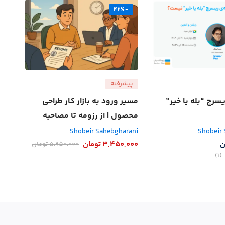
-42%
پیشرفته
یسرچ “بله یا خیر”
مسیر ورود به بازار کار طراحی
محصول | از رزومه تا مصاحبه
نهایی + AI
Shobeir Sahebgharani
Shobeir
ن
3,450,000
تومان
5,950,000
تومان
(1)