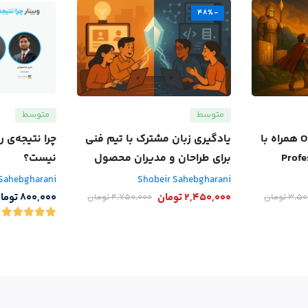
-48%
متوسط
متوسط
دوره اصول طراحی OKR همراه با
یادگیری زبان مشترک با تیم فنی
چرا نتیجه‌ی ر
برای طراحان و مدیران محصول
نیست؟
 Sahebgharani
Shobeir Sahebgharani
2,450,000
تومان
800,000
توما
3,50
تومان
4,750,000
تومان