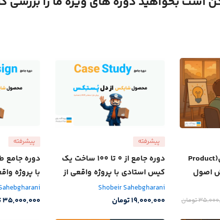
 است بخواهید دوره های ویژه ما را بررسی کن
پیشرفته
پیشرفته
دوره مدیریت محصول(Product
دوره جامع از 0 تا 100 ساخت یک
دوره جامع ط
| آموزش اصول
کیس استادی با پروژه واقعی از
با پروژه وا
ایران
شرکت پستکس
 Sahebgharani
Shobeir Sahebgharani
19,000,000
تومان
35,000,000
ت
35,000
تومان