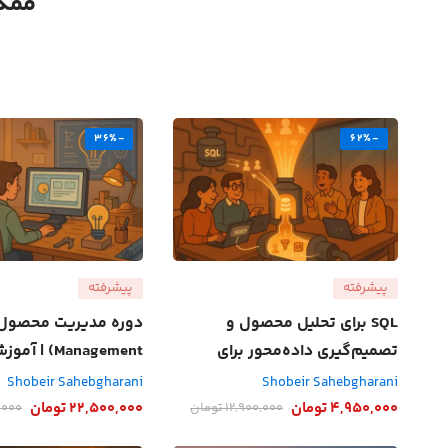
ممکن
-36%
-62%
پیشرفته
پیشرفته
SQL برای تحلیل محصول و
تصمیم‌گیری داده‌محور برای
Management) 
طراحان و مدیران محصول
توسعه فیچر برای بازار 
Shobeir Sahebgharani
Shobeir Sahebgharani
4,950,000
تومان
22,500,000
تومان
12,900,000
تومان
,000