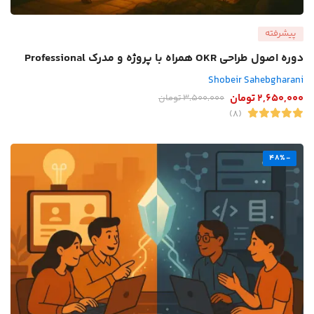
پیشرفته
دوره اصول طراحی OKR همراه با پروژه و مدرک Professional
Shobeir Sahebgharani
2,650,000
تومان
3,500,000
تومان
(8)
-48%