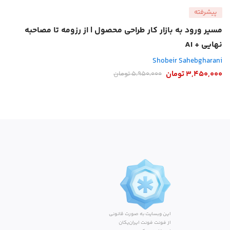
پیشرفته
مسیر ورود به بازار کار طراحی محصول | از رزومه تا مصاحبه
نهایی + AI
Shobeir Sahebgharani
3,450,000
تومان
5,950,000
تومان
این وبسایت به صورت قانونی
از فونت فونت ایران‌یکان