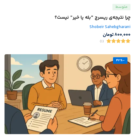
متوسط
چرا نتیجه‌ی ریسرچ “بله یا خیر” نیست؟
Shobeir Sahebgharani
800,000
تومان
(1)
-42%