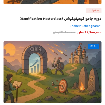
پیشرفته
دوره جامع گیمیفیکیشن (Gamification Masterclass)
Shobeir Sahebgharani
9,900,000
تومان
16,500,000
تومان
-100%