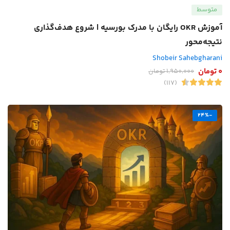
متوسط
آموزش OKR رایگان با مدرک بورسیه | شروع هدف‌گذاری
نتیجه‌محور
Shobeir Sahebgharani
0
تومان
1,950,000
تومان
(117)
-24%