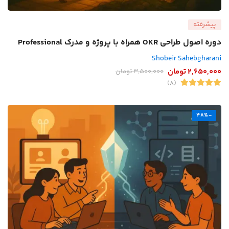
پیشرفته
دوره اصول طراحی OKR همراه با پروژه و مدرک Professional
Shobeir Sahebgharani
2,650,000
تومان
3,500,000
تومان
(8)
-48%