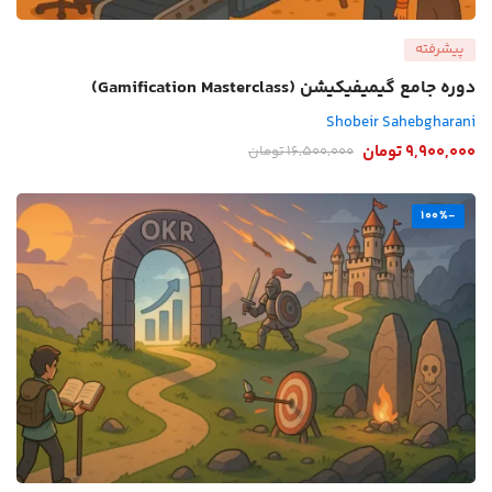
پیشرفته
دوره جامع گیمیفیکیشن (Gamification Masterclass)
Shobeir Sahebgharani
9,900,000
تومان
16,500,000
تومان
-100%