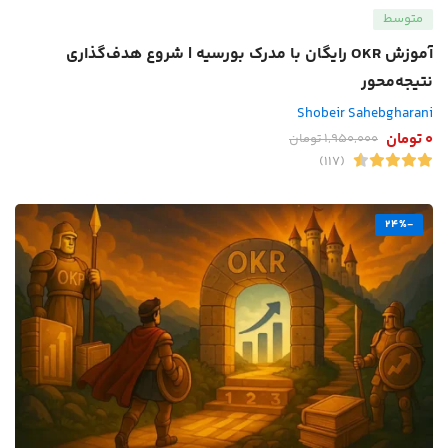
متوسط
آموزش OKR رایگان با مدرک بورسیه | شروع هدف‌گذاری
نتیجه‌محور
Shobeir Sahebgharani
0
تومان
1,950,000
تومان
(117)
-24%