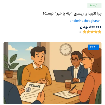
متوسط
چرا نتیجه‌ی ریسرچ “بله یا خیر” نیست؟
Shobeir Sahebgharani
800,000
تومان
(1)
-42%