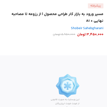
پیشرفته
مسیر ورود به بازار کار طراحی محصول | از رزومه تا مصاحبه
نهایی + AI
Shobeir Sahebgharani
3,450,000
تومان
5,950,000
تومان
این وبسایت به صورت قانونی
از فونت فونت ایران‌یکان