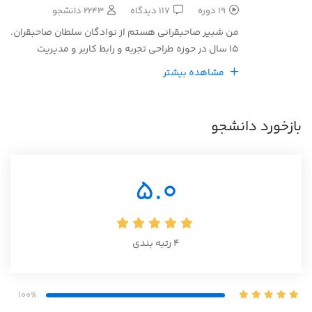
19 دوره
117 دیدگاه
2243 دانشجو
من شبیر صاحبقرانی هستم از نوادگان سلطان صاحبقران.
15 سال در حوزه طراحی تجربه و رابط کاربر و مدیریت
محصول کار کردم.
مشاهده بیشتر
مشاور شرکت‌های همراه اول و تاپ و...بودم.
تیم‌های مختلفی رو مدیریت کردم و جذب و
استخدام‌های زیادی برای سازمان‌های بزرگ انجام دادم.
بازخورد دانشجو
در برنامه نویسی هم دستی بر آتش دارم که به زودی
واسش دوره‌هایی رو تدوین میکنم.
به راه اندازی استارت آپ و محصول جدید علاقه‌‌مندم و
5.0
خیلی دوست دارم به افراد و سازمان‌ها در توسعه مهارت
نرم و رشد فردی کمک کنم.
4
رتبه بندی
100%