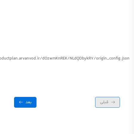
roductplan.arvanvod.ir/dOzwmKnREK/NLdQDbykR7/origin_config.json
قبلی
بعد