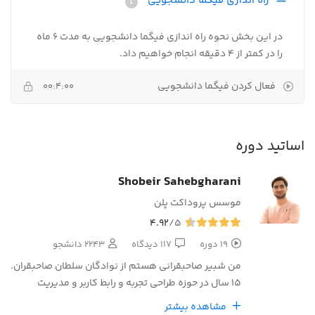
راه اندازی فیگما دانشجویی
در این بخش نحوه راه اندازی فیگما دانشجویی به مدت 6 ماه
را در کمتر از 4 دقیقه انجام خواهیم داد.
فعال کردن فیگما دانشجویی
00:4:00
اساتید دوره
Shobeir Sahebgharani
موسس پروداکت پلن
4.92
/5
19 دوره
117 دیدگاه
2243 دانشجو
من شبیر صاحبقرانی هستم از نوادگان سلطان صاحبقران.
15 سال در حوزه طراحی تجربه و رابط کاربر و مدیریت
محصول کار کردم.
مشاهده بیشتر