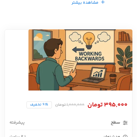
مشاهده بیشتر
395,000
تومان
1,000,000
تومان
61% تخفیف
سطح
پیشرفته